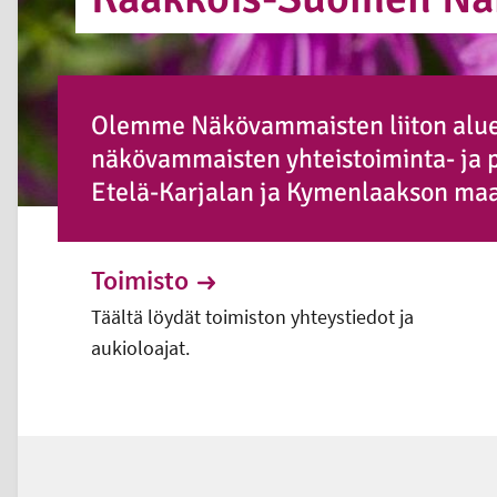
Olemme Näkövammaisten liiton aluey
näkövammaisten yhteistoiminta- ja 
Etelä-Karjalan ja Kymenlaakson ma
Toimisto
Täältä löydät toimiston yhteystiedot ja
aukioloajat.