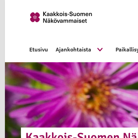
/fi
Etusivu
Ajankohtaista
Paikalli
Näytä alavalikko
Kaakkois-Suomen Nä­k