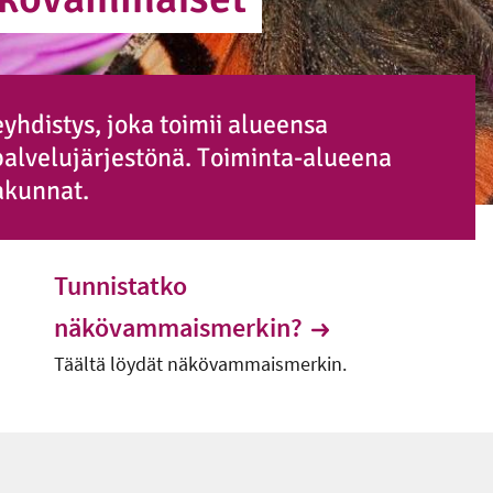
hdistys, joka toimii alueensa
palvelujärjestönä. Toiminta-alueena
akunnat.
Tunnistatko
näkövammaismerkin?
Täältä löydät näkövammaismerkin.