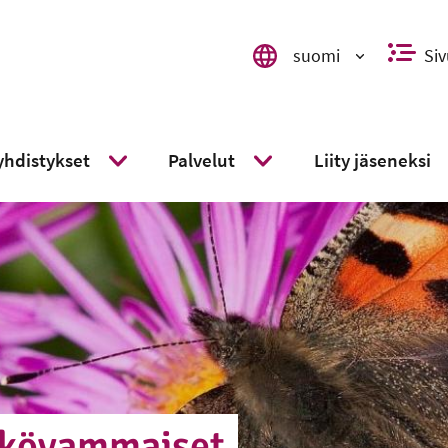
suomi
Siv
Valitse kieli, switch language,
syhdistykset
Palvelut
Liity jäseneksi
Näytä alavalikko
Näytä alavalikko
ö­vam­mai­set