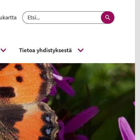
ukartta
 välj språk - nykyinen kieli suomi
Etsi
Tietoa yhdistyksestä
Näytä alavalikko
Näytä alavalikko